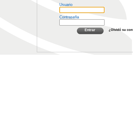
Usuario
Contraseña
Entrar
¿Olvidó su con